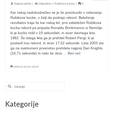
Napisal
admin
|
Objavljeno v
Rubikova kocka
|
0
Kar nekaj nadobudnežev se je že preizkusilo v reševanju
Rubikove kocke, v želji da podrejo rekord. Beleženje
rezultatov traja že kar nekaj let, prvi zabeležen Rubikova
kocka rekord pa pripada Ronaldu Brinkmannu iz Nemčije,
ki je kocko rešil v 19 sekundah, in sicer davnega leta
1982. Še istega leta ga je prehitel Robert Pergl, ki je
postavil nov rekord, in sicer 17,02 sekunde. Leta 2003 sta
ga na svetovnem prvenstvu prehitela najprej Dan Knights
(16,71 sekunde) in nato še Jess …
Beri več
rubikova kocka rekord
Search
for:
Kategorije