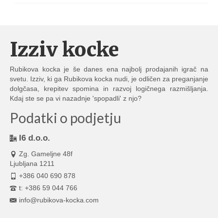
Izziv kocke
Rubikova kocka je še danes ena najbolj prodajanih igrač na
svetu. Izziv, ki ga Rubikova kocka nudi, je odličen za preganjanje
dolgčasa, krepitev spomina in razvoj logičnega razmišljanja.
Kdaj ste se pa vi nazadnje 'spopadli' z njo?
Podatki o podjetju
I6 d.o.o.
Zg. Gameljne 48f
Ljubljana 1211
+386 040 690 878
t: +386 59 044 766
info@rubikova-kocka.com