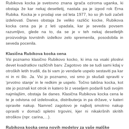
Rubikova kocka je svetovno znana igrača oziroma uganka, ki
obstaja že kar nekaj desetletij, nastala pa je izpod rok Erna
Rubika. Kocka je v prodaji vse od leta 1977, ko so jih tudi začeli
izdelovati. Danes obstaja že veliko različic kocke, Rubikova
kocka cena pa je z leti upadala, kar je seveda povsem
razumljivo, glede na to, da se je v teh nekaj desetletjih
proizvodnja tovrstnih izdelkov zelo spremenila, posodobila in
seveda pocenila.
Klasična Rubikova kocka cena
Vsi poznamo klasično Rubikovo kocko, ki ima na vsaki ploskvi
devet kvadratkov različnih barv. Zagotovo ste se tudi sami kdaj v
otroških letih trudili, da bi vam jo vendarle uspelo sestaviti pa kar
ni in ni šlo. Ja. Vsi jo poznamo, vsi smo jo skušali spraviti v
‘prvotno stanje’ in le redkim je uspelo. Točno takšna kocka, kot
ste jo poznali kot otrok in katero bi z veseljem podarili tudi svojim
najmlajšim, obstaja še danes. Klasična Rubikova kocka cena le
te je odvisna od izdelovalca, distributerja in pa države, v kateri
opravite nakup. Namreč zagotovo je najbolj smotrno nakup
opraviti v domači spletni trgovini, kjer ni nikakršnih skritih
stroškov (npr. carina,…).
Rubikova kocka cena novih modelov za vaše malčke