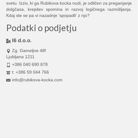
svetu. Izziv, ki ga Rubikova kocka nudi, je odličen za preganjanje
dolgčasa, krepitev spomina in razvoj logičnega razmišljanja.
Kdaj ste se pa vi nazadnje 'spopadli' z njo?
Podatki o podjetju
I6 d.o.o.
Zg. Gameljne 48f
Ljubljana 1211
+386 040 690 878
t: +386 59 044 766
info@rubikova-kocka.com