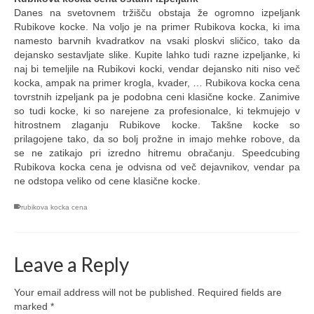
Danes na svetovnem tržišču obstaja že ogromno izpeljank
Rubikove kocke. Na voljo je na primer Rubikova kocka, ki ima
namesto barvnih kvadratkov na vsaki ploskvi sličico, tako da
dejansko sestavljate slike. Kupite lahko tudi razne izpeljanke, ki
naj bi temeljile na Rubikovi kocki, vendar dejansko niti niso več
kocka, ampak na primer krogla, kvader, … Rubikova kocka cena
tovrstnih izpeljank pa je podobna ceni klasične kocke. Zanimive
so tudi kocke, ki so narejene za profesionalce, ki tekmujejo v
hitrostnem zlaganju Rubikove kocke. Takšne kocke so
prilagojene tako, da so bolj prožne in imajo mehke robove, da
se ne zatikajo pri izredno hitremu obračanju. Speedcubing
Rubikova kocka cena je odvisna od več dejavnikov, vendar pa
ne odstopa veliko od cene klasične kocke.
rubikova kocka cena
Leave a Reply
Your email address will not be published.
Required fields are
marked
*