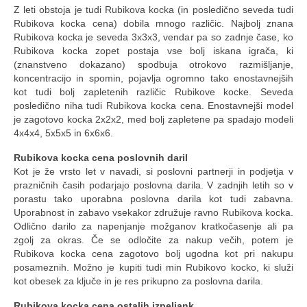
Z leti obstoja je tudi Rubikova kocka (in posledično seveda tudi
Rubikova kocka cena) dobila mnogo različic. Najbolj znana
Rubikova kocka je seveda 3x3x3, vendar pa so zadnje čase, ko
Rubikova kocka zopet postaja vse bolj iskana igrača, ki
(znanstveno dokazano) spodbuja otrokovo razmišljanje,
koncentracijo in spomin, pojavlja ogromno tako enostavnejših
kot tudi bolj zapletenih različic Rubikove kocke. Seveda
posledično niha tudi Rubikova kocka cena. Enostavnejši model
je zagotovo kocka 2x2x2, med bolj zapletene pa spadajo modeli
4x4x4, 5x5x5 in 6x6x6.
Rubikova kocka cena poslovnih daril
Kot je že vrsto let v navadi, si poslovni partnerji in podjetja v
prazničnih časih podarjajo poslovna darila. V zadnjih letih so v
porastu tako uporabna poslovna darila kot tudi zabavna.
Uporabnost in zabavo vsekakor združuje ravno Rubikova kocka.
Odlično darilo za napenjanje možganov kratkočasenje ali pa
zgolj za okras. Če se odločite za nakup večih, potem je
Rubikova kocka cena zagotovo bolj ugodna kot pri nakupu
posameznih. Možno je kupiti tudi min Rubikovo kocko, ki služi
kot obesek za ključe in je res prikupno za poslovna darila.
Rubikova kocka cena ostalih izpeljank