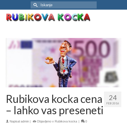
Search
for:
Rubikova kocka cena
24
FEB 2016
– lahko vas preseneti
Napisal
admin
|
Objavljeno v
Rubikova kocka
|
0