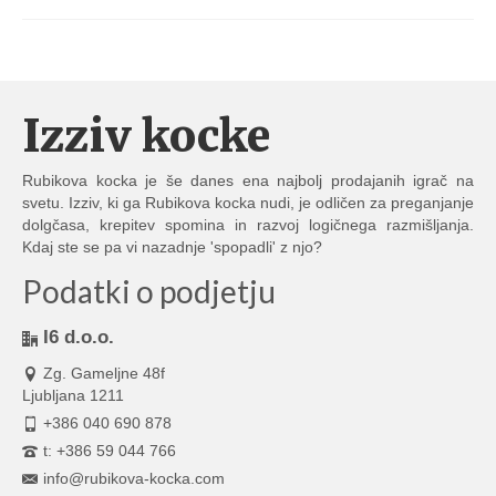
Izziv kocke
Rubikova kocka je še danes ena najbolj prodajanih igrač na
svetu. Izziv, ki ga Rubikova kocka nudi, je odličen za preganjanje
dolgčasa, krepitev spomina in razvoj logičnega razmišljanja.
Kdaj ste se pa vi nazadnje 'spopadli' z njo?
Podatki o podjetju
I6 d.o.o.
Zg. Gameljne 48f
Ljubljana 1211
+386 040 690 878
t: +386 59 044 766
info@rubikova-kocka.com