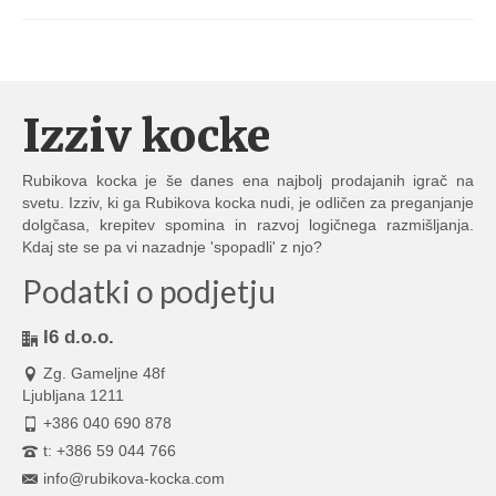
Izziv kocke
Rubikova kocka je še danes ena najbolj prodajanih igrač na
svetu. Izziv, ki ga Rubikova kocka nudi, je odličen za preganjanje
dolgčasa, krepitev spomina in razvoj logičnega razmišljanja.
Kdaj ste se pa vi nazadnje 'spopadli' z njo?
Podatki o podjetju
I6 d.o.o.
Zg. Gameljne 48f
Ljubljana 1211
+386 040 690 878
t: +386 59 044 766
info@rubikova-kocka.com