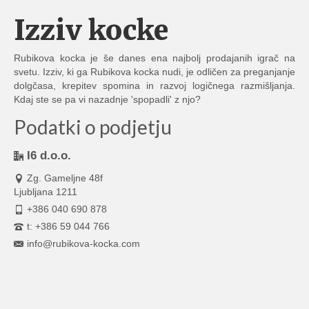
Izziv kocke
Rubikova kocka je še danes ena najbolj prodajanih igrač na
svetu. Izziv, ki ga Rubikova kocka nudi, je odličen za preganjanje
dolgčasa, krepitev spomina in razvoj logičnega razmišljanja.
Kdaj ste se pa vi nazadnje 'spopadli' z njo?
Podatki o podjetju
I6 d.o.o.
Zg. Gameljne 48f
Ljubljana 1211
+386 040 690 878
t: +386 59 044 766
info@rubikova-kocka.com